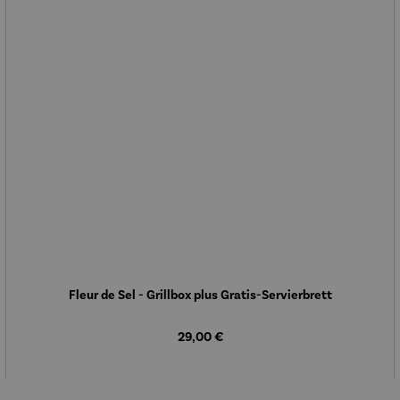
Fleur de Sel - Grillbox plus Gratis-Servierbrett
Regulärer Preis:
29,00 €