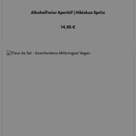
Alkoholfreier Aperitif | Hibiskus Spritz
Regulärer Preis:
14,95 €