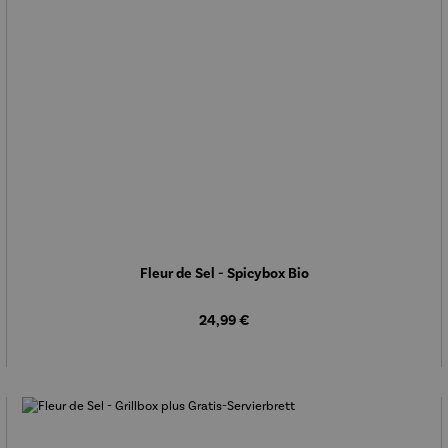
Fleur de Sel - Spicybox Bio
Regulärer Preis:
24,99 €