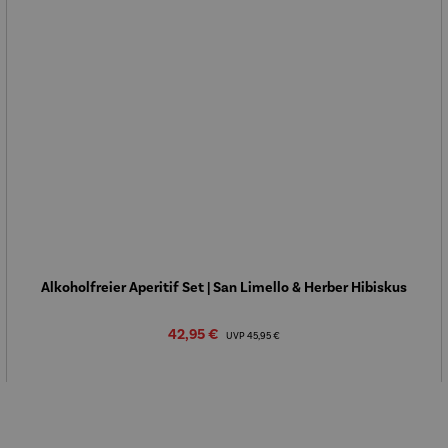
Alkoholfreier Aperitif Set | San Limello & Herber Hibiskus
Verkaufspreis:
42,95 €
Regulärer Preis:
UVP
45,95 €