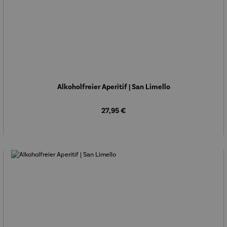
Alkoholfreier Aperitif | San Limello
Regulärer Preis:
27,95 €