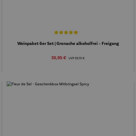
Durchschnittliche Bewertung von 5 von 5 Sternen
Weinpaket 6er Set | Grenache alkoholfrei – Freigang
Verkaufspreis:
35,95 €
Regulärer Preis:
UVP
53,70 €