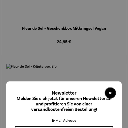
Fleur de Sel - Geschenkbox Mitbringsel Vegan
Regulärer Preis:
24,95 €
×
Newsletter
Melden Sie sich jetzt für unseren Newsletter an
und profitieren Sie von einer
versandkostenfreien Bestellung!
E-Mail Adresse