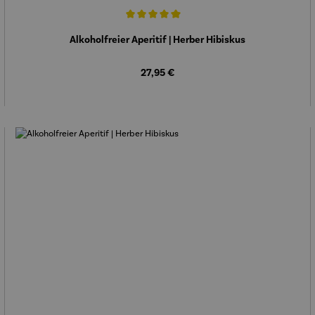
Durchschnittliche Bewertung von 5 von 5 Sternen
Alkoholfreier Aperitif | Herber Hibiskus
Regulärer Preis:
27,95 €