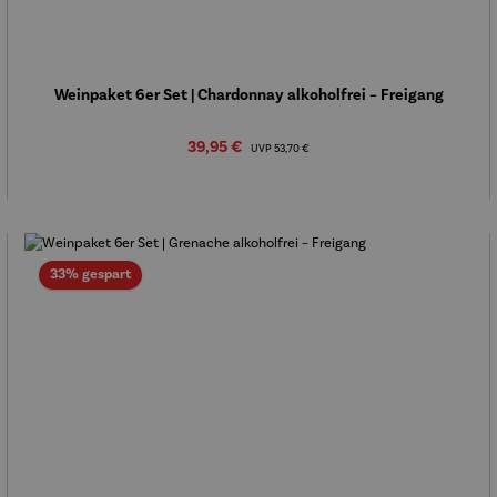
Weinpaket 6er Set | Chardonnay alkoholfrei – Freigang
Verkaufspreis:
39,95 €
Regulärer Preis:
UVP
53,70 €
Rabatt
33% gespart