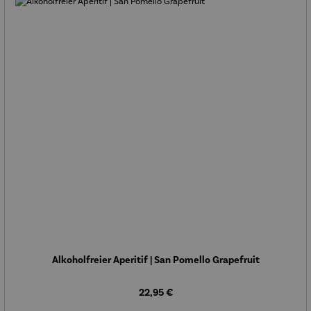
Alkoholfreier Aperitif | San Pomello Grapefruit
Regulärer Preis:
22,95 €