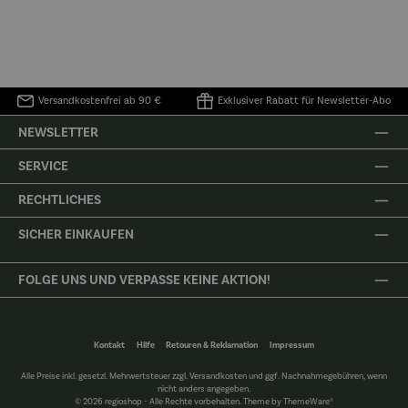
Versandkostenfrei ab 90 €
Exklusiver Rabatt für Newsletter-Abo
NEWSLETTER
SERVICE
RECHTLICHES
SICHER EINKAUFEN
FOLGE UNS UND VERPASSE KEINE AKTION!
Kontakt
Hilfe
Retouren & Reklamation
Impressum
Alle Preise inkl. gesetzl. Mehrwertsteuer zzgl.
Versandkosten
und ggf. Nachnahmegebühren, wenn
nicht anders angegeben.
© 2026 regioshop - Alle Rechte vorbehalten. Theme by
ThemeWare®