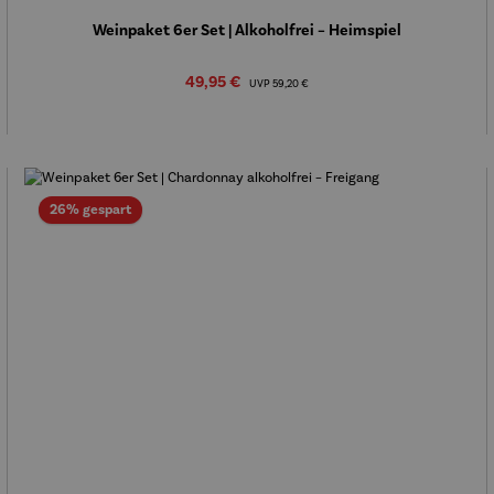
Durchschnittliche Bewertung von 5 von 5 Sternen
Weinpaket 6er Set | Alkoholfrei – Heimspiel
Verkaufspreis:
49,95 €
Regulärer Preis:
UVP
59,20 €
Rabatt
26% gespart