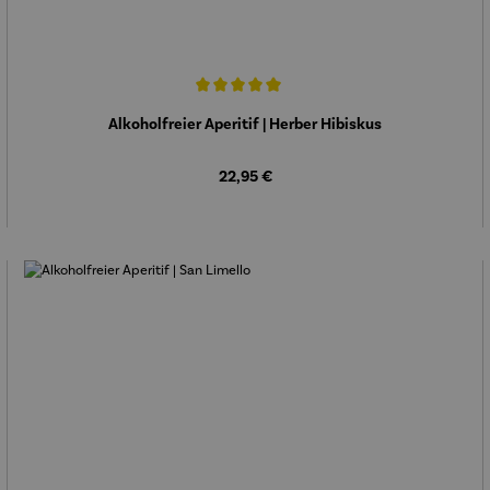
Durchschnittliche Bewertung von 5 von 5 Sternen
Alkoholfreier Aperitif | Herber Hibiskus
Regulärer Preis:
22,95 €