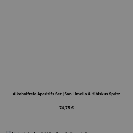
Alkoholfreie Aperitifs Set | San Limello & Hibiskus Spritz
Regulärer Preis:
74,75 €