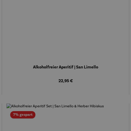
Alkoholfreier Aperitif | San Limello
Regulärer Preis:
22,95 €
Rabatt
7% gespart