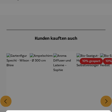
Produktgalerie überspringen
Kunden kauften auch
Rabatt
10% gespart
10%