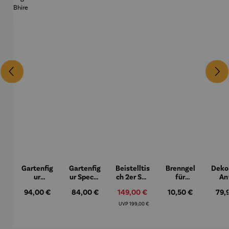
Gartenfig
Gartenfig
Beistelltis
Brenngel
Deko-
ur
ur Specht
ch 2er Set
für
An
Buntspec
- Wilson
– Dalias
Gelfeuers
Regulärer Preis:
94,00 €
Regulärer Preis:
84,00 €
Verkaufspreis:
149,00 €
Regulärer Preis:
10,50 €
Regu
79,
ht Vogel -
Bhire
telle -
Wilson
FUOCO
Regulärer Preis:
UVP
199,00 €
Bhire