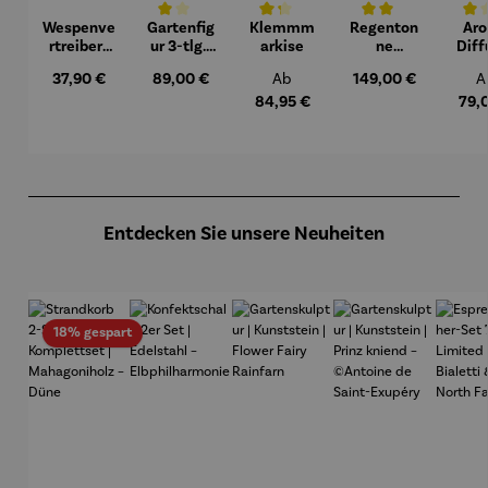
Wespenve
Gartenfig
Klemmm
Regenton
Ar
Durchschnittliche Bewertung von 4 von 5 Sternen
Durchschnittliche Bewertung von 4.3 v
Durchschnittliche Bew
Durchs
rtreiber |
ur 3-tlg. |
arkise
ne
Diff
Maxi
Blaumeis
Komplett
u
Regulärer Preis:
Regulärer Preis:
Regulärer Preis:
Regulärer Preis:
R
37,90 €
89,00 €
Ab
149,00 €
A
en
set | Azura
Late
230 L
Sop
84,95 €
79,
graphite
grey
Produktgalerie überspringen
Entdecken Sie unsere Neuheiten
Rabatt
18% gespart