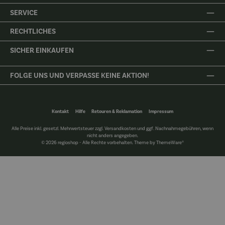
SERVICE
RECHTLICHES
SICHER EINKAUFEN
FOLGE UNS UND VERPASSE KEINE AKTION!
Kontakt
Hilfe
Retouren & Reklamation
Impressum
Alle Preise inkl. gesetzl. Mehrwertsteuer zzgl.
Versandkosten
und ggf. Nachnahmegebühren, wenn
nicht anders angegeben.
© 2026 regioshop - Alle Rechte vorbehalten. Theme by
ThemeWare®