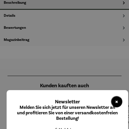
Beschreibung
Details
Bewertungen
Magazinbeitrag
Produktgalerie überspringen
Kunden kauften auch
×
Newsletter
Melden Sie sich jetzt für unseren Newsletter an
Rabatt
Rabatt
Rabatt
17% gespart
20% gespart
8% gespart
und profitieren Sie von einer versandkostenfreien
Bestellung!