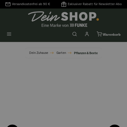
Versandkostenfrei ab 90 €
Exklusiver Rabatt für Newsletter-Abo
alt springen
Warenkorb
Dein Zuhause
Garten
Pflanzen & Beete
Bildergalerie überspringen