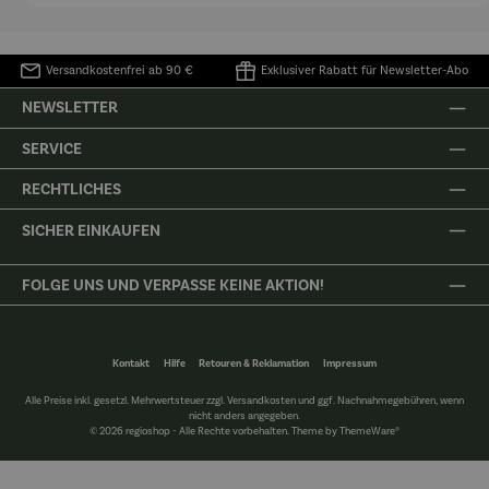
Versandkostenfrei ab 90 €
Exklusiver Rabatt für Newsletter-Abo
NEWSLETTER
SERVICE
RECHTLICHES
SICHER EINKAUFEN
FOLGE UNS UND VERPASSE KEINE AKTION!
Kontakt
Hilfe
Retouren & Reklamation
Impressum
Alle Preise inkl. gesetzl. Mehrwertsteuer zzgl.
Versandkosten
und ggf. Nachnahmegebühren, wenn
nicht anders angegeben.
© 2026 regioshop - Alle Rechte vorbehalten. Theme by
ThemeWare®