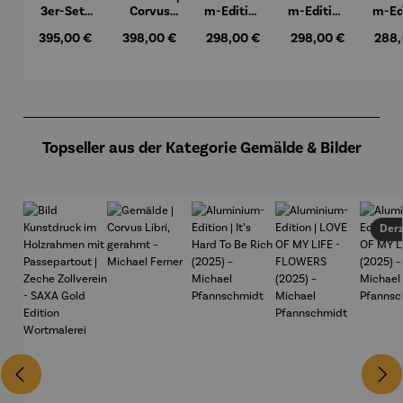
3er-Set |
Corvus
m-Edition
m-Edition
m-Ed
Wassily
Libri,
| It’s Hard
| LOVE OF
| LO
Regulärer Preis:
395,00 €
Regulärer Preis:
398,00 €
Regulärer Preis:
298,00 €
Regulärer Preis:
298,00 €
Regul
288,
Kandinsk
gerahmt –
To Be Rich
MY LIFE -
MY 
y
Michael
(2025) –
FLOWERS
(202
Ferner
Michael
(2025) –
Mic
Pfannsch
Michael
Pfan
midt
Pfannsch
mi
Produktgalerie überspringen
midt
Topseller aus der Kategorie Gemälde & Bilder
Derz