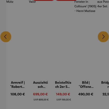
Armreif |
Ausziehti
Beistelltis
Bild |
Brid
"Roberta"
sch
ch 2er Set
"Offenes
– Anna
Aluminiu
– Dalias
Fenster in
Espr
Regulärer Preis:
108,00 €
Verkaufspreis:
699,00 €
Verkaufspreis:
149,00 €
Regulärer Preis:
490,00 €
Regu
32,
Mütz
m – Valor
Collioure"
eche
(1905) -
Porze
Regulärer Preis:
Regulärer Preis:
UVP
899,00 €
UVP
199,00 €
Henri
4er
Matisse