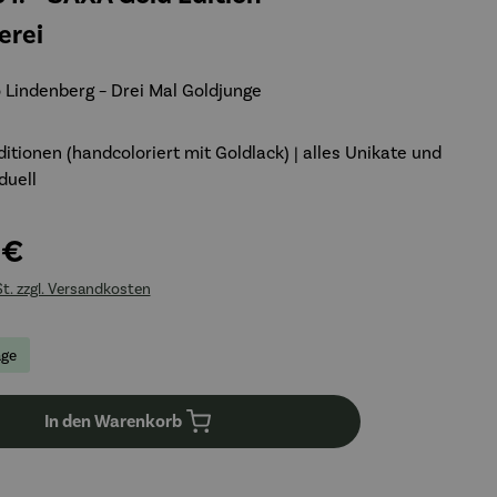
erei
 Lindenberg – Drei Mal Goldjunge
ditionen (handcoloriert mit Goldlack) | alles Unikate und
iduell
 €
St. zzgl. Versandkosten
age
In den Warenkorb