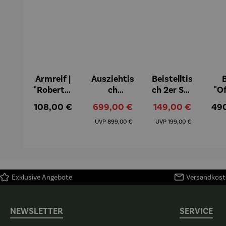
Armreif |
Ausziehtis
Beistelltis
B
"Roberta"
ch
ch 2er Set
"O
– Anna
Aluminiu
– Dalias
Fen
Regulärer Preis:
Verkaufspreis:
Verkaufspreis:
Reg
108,00 €
699,00 €
149,00 €
49
Mütz
m – Valor
Col
Regulärer Preis:
Regulärer Preis:
(1
UVP
899,00 €
UVP
199,00 €
H
Ma
Exklusive Angebote
Versandkoste
NEWSLETTER
SERVICE