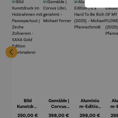
Bild
Gemälde |
Aluminiu
Al
Kunstdruc
Corvus
m-Edition
m-E
k im
Libri,
| It’s Hard
| L
Regulärer Preis:
Regulärer Preis:
Regulärer Preis:
Reg
250,00 €
398,00 €
298,00 €
29
Holzrahm
gerahmt –
To Be Rich
MY 