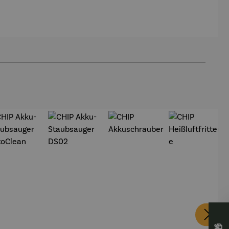
rei SAXA
Mühlbauer
rei SAXA
Edition
Edition
-Gardemin
Edition