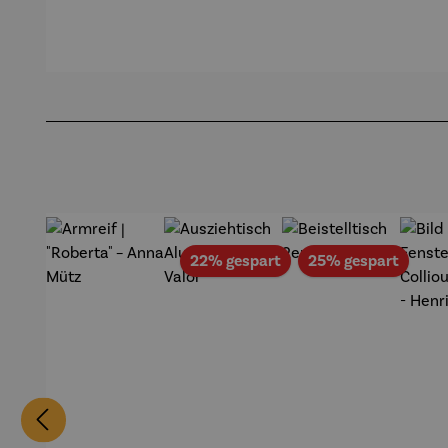
en mit
Michael
(2025) –
FL
Passepart
Ferner
Michael
(2
out |
Pfannsch
Mi
Zeche
midt
Pf
Produktgalerie überspringen
Zollverein
- SAXA
Gold
Edition
Wortmale
rei
Rabatt
Rabat
22% gespart
25% gespart