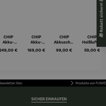
🎁 Rabatt sichern! 🎁
CHIP
CHIP
CHIP
CHIP
Akku-
Akku-
Akkuschra
Heißluftfri
Staubsau
Staubsau
uber
tteuse
:
Regulärer Preis:
Regulärer Preis:
Regulärer Preis:
Regulärer Pr
249,00 €
169,00 €
99,00 €
59,00 €
ger
ger DS02
AutoClean
 Newsletter-Abo
Produkte von FUNKE
SICHER EINKAUFEN