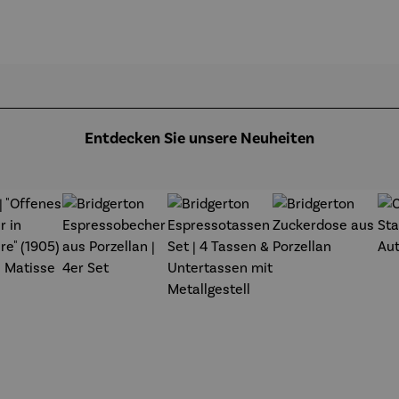
OWERS
(2025) –
midt
- Les
025) –
Michael
coquelicot
chael
Pfannsch
s à
annsch
midt
Argenteuil
midt
(1873) -
Claude
Monet
Entdecken Sie unsere Neuheiten
t