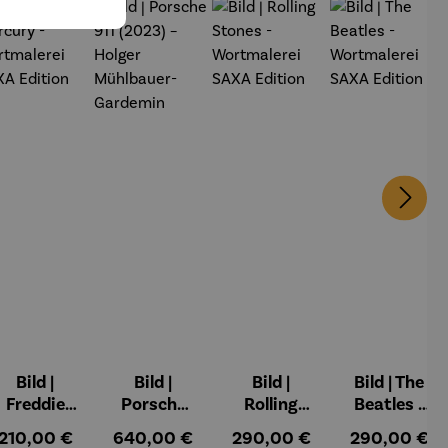
Bild |
Bild |
Bild |
Bild | The
Freddie
Porsche
Rolling
Beatles -
Mercury -
911 (2023)
Stones -
Wortmale
:
Regulärer Preis:
Regulärer Preis:
Regulärer Preis:
Regulärer Pr
210,00 €
640,00 €
290,00 €
290,00 €
Wortmale
– Holger
Wortmale
rei SAXA