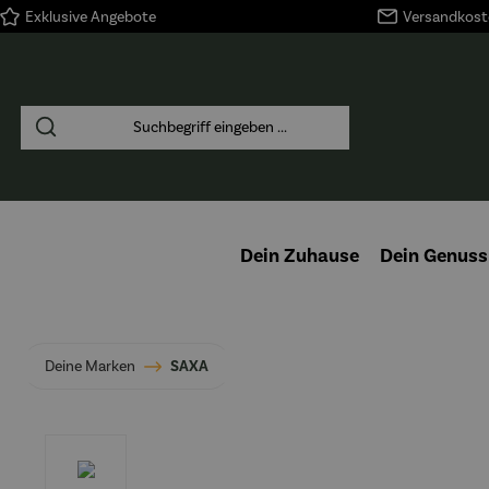
Exklusive Angebote
Versandkoste
springen
Zur Hauptnavigation springen
Dein Zuhause
Dein Genuss
Deine Marken
SAXA
Bildergalerie überspringen