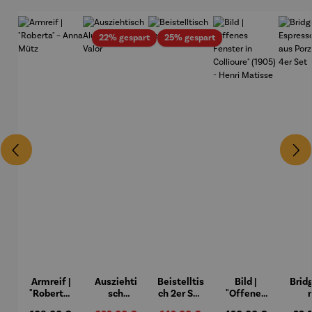
Rabatt
Rabatt
22% gespart
25% gespart
Armreif |
Ausziehti
Beistelltis
Bild |
Brid
"Roberta"
sch
ch 2er Set
"Offenes
– Anna
Aluminiu
– Dalias
Fenster in
Espr