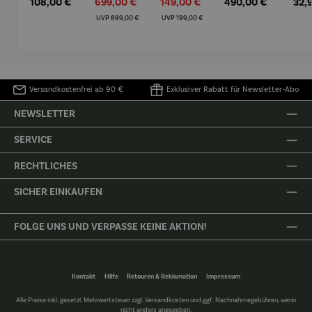
Regulärer Preis:
Verkaufspreis:
Verkaufspreis:
Regulärer Preis:
Regu
108,00 €
699,00 €
149,00 €
490,00 €
32,
Mütz
m – Valor
Collioure"
eche
(1905) -
Porze
Regulärer Preis:
Regulärer Preis:
UVP
899,00 €
UVP
199,00 €
Henri
4er
Matisse
Versandkostenfrei ab 90 €
Exklusiver Rabatt für Newsletter-Abo
NEWSLETTER
SERVICE
RECHTLICHES
SICHER EINKAUFEN
FOLGE UNS UND VERPASSE KEINE AKTION!
Kontakt
Hilfe
Retouren & Reklamation
Impressum
Alle Preise inkl. gesetzl. Mehrwertsteuer zzgl.
Versandkosten
und ggf. Nachnahmegebühren, wenn
nicht anders angegeben.