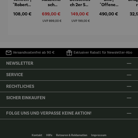
"Roberta"
sch
ch 2er Set
"Offenes
– Anna
Aluminiu
– Dalias
Fenster in
Espr
Regulärer Preis:
Verkaufspreis:
Verkaufspreis:
Regulärer Preis:
Regu
108,00 €
699,00 €
149,00 €
490,00 €
32,
Mütz
m – Valor
Collioure"
eche
(1905) -
Porze
Regulärer Preis:
Regulärer Preis:
UVP
899,00 €
UVP
199,00 €
Henri
4er
Matisse
Versandkostenfrei ab 90 €
Exklusiver Rabatt für Newsletter-Abo
NEWSLETTER
SERVICE
RECHTLICHES
SICHER EINKAUFEN
FOLGE UNS UND VERPASSE KEINE AKTION!
Kontakt
Hilfe
Retouren & Reklamation
Impressum