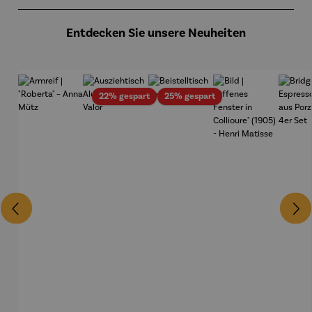
Produktgalerie überspringen
- SAXA
Gold
Edition
Entdecken Sie unsere Neuheiten
Wortmale
rei
Rabatt
Rabatt
22% gespart
25% gespart