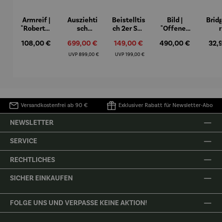
Armreif |
Ausziehti
Beistelltis
Bild |
Brid
"Roberta"
sch
ch 2er Set
"Offenes
– Anna
Aluminiu
– Dalias
Fenster in
Espr
Regulärer Preis:
Verkaufspreis:
Verkaufspreis:
Regulärer Preis:
Regu
108,00 €
699,00 €
149,00 €
490,00 €
32,
Mütz
m – Valor
Collioure"
eche
(1905) -
Porze
Regulärer Preis:
Regulärer Preis:
UVP
899,00 €
UVP
199,00 €
Henri
4er
Matisse
Versandkostenfrei ab 90 €
Exklusiver Rabatt für Newsletter-Abo
NEWSLETTER
SERVICE
RECHTLICHES
SICHER EINKAUFEN
FOLGE UNS UND VERPASSE KEINE AKTION!