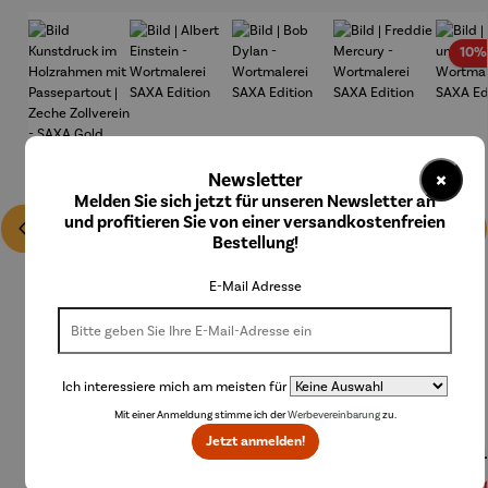
10%
×
Newsletter
Melden Sie sich jetzt für unseren Newsletter an
und profitieren Sie von einer versandkostenfreien
Bestellung!
E-Mail Adresse
Ich interessiere mich am meisten für
Mit einer Anmeldung stimme ich der
Werbevereinbarung
zu.
Bild
Bild |
Bild | Bob
Bild |
Bild 
Jetzt anmelden!
Kunstdruc
Albert
Dylan -
Freddie
und 
k im
Einstein -
Wortmale
Mercury -
Regulärer Preis:
250,00 €
Regulärer Preis:
290,00 €
Regulärer Preis:
210,00 €
Regulärer Preis:
210,00 €
Verk
189,