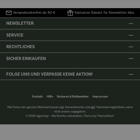
Versandkostenfrei ab 90 €
Exklusiver Rabatt für Newsletter-Abo
NEWSLETTER
SERVICE
RECHTLICHES
SICHER EINKAUFEN
FOLGE UNS UND VERPASSE KEINE AKTION!
Kontakt
Hilfe
Retouren & Reklamation
Impressum
Alle Preise inkl. gesetzl. Mehrwertsteuer zzgl.
Versandkosten
und ggf. Nachnahmegebühren, wenn
nicht anders angegeben.
© 2026 regioshop - Alle Rechte vorbehalten. Theme by
ThemeWare®