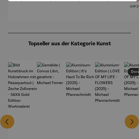
Holzrahm
Wortmale
rei SAXA
Wortmale
Wort
en mit
rei SAXA
Edition
rei SAXA
rei 
Re
UVP
2
Passepart
Edition
Edition
Edi
out |
Zeche
Zollverein
Produktgalerie überspringen
- SAXA
Gold
Edition
Topseller aus der Kategorie Kunst
Wortmale
rei
Derz