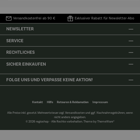
Versandkostenfrei ab 90 €
Exklusiver Rabatt für Newsletter-Abo
NEWSLETTER
SERVICE
RECHTLICHES
SICHER EINKAUFEN
FOLGE UNS UND VERPASSE KEINE AKTION!
Kontakt
Hilfe
Retouren & Reklamation
Impressum
Alle Preise inkl. gesetzl. Mehrwertsteuer zzgl.
Versandkosten
und ggf. Nachnahmegebühren, wenn
nicht anders angegeben.
© 2026 regioshop - Alle Rechte vorbehalten. Theme by
ThemeWare®