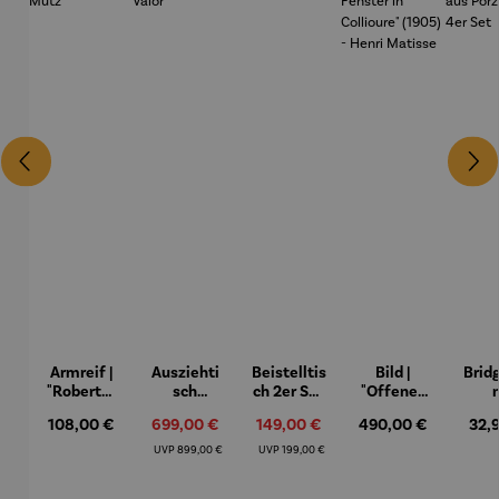
Armreif |
Ausziehti
Beistelltis
Bild |
Brid
"Roberta"
sch
ch 2er Set
"Offenes
– Anna
Aluminiu
– Dalias
Fenster in
Espr
Regulärer Preis:
108,00 €
Verkaufspreis:
699,00 €
Verkaufspreis:
149,00 €
Regulärer Preis:
490,00 €
Regu
32,
Mütz
m – Valor
Collioure"
eche
(1905) -
Porze
Regulärer Preis:
Regulärer Preis:
UVP
899,00 €
UVP
199,00 €
Henri
4er
Matisse