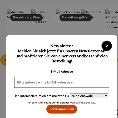
Derzeit vergriffen
Derzeit vergriffen
×
Newsletter
Melden Sie sich jetzt für unseren Newsletter an
und profitieren Sie von einer versandkostenfreien
Bestellung!
E-Mail Adresse
Ich interessiere mich am meisten für
Mit einer Anmeldung stimme ich der
Werbevereinbarung
zu.
Jetzt anmelden!
Armstuhl
Balkon-
Bank 2-
Baumban
Beist
MALMÖ
Hängetisc
Sitzer –
k-
ch