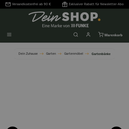
Versandkostenfrei ab 90 €
Exklusiver Rabatt für Newsletter-Abo
alt springen
Warenkorb
Dein Zuhause
Garten
Gartenmöbel
Gartenbänke
Bildergalerie überspringen