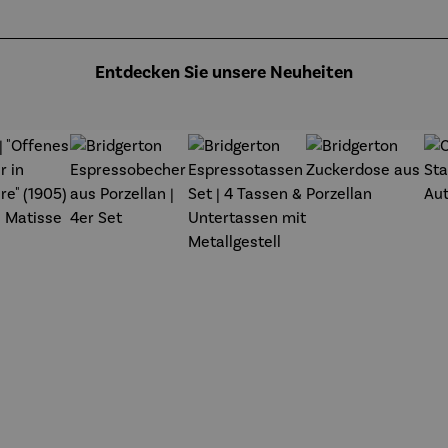
annsch
midt
Argenteuil
midt
(1873) -
Claude
Monet
Entdecken Sie unsere Neuheiten
t