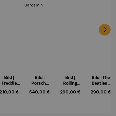
Bild |
Bild |
Bild |
Bild | The
Freddie
Porsche
Rolling
Beatles -
Mercury -
911 (2023)
Stones -
Wortmale
:
Regulärer Preis:
Regulärer Preis:
Regulärer Preis:
Regulärer Pr
210,00 €
640,00 €
290,00 €
290,00 €
Wortmale
– Holger
Wortmale
rei SAXA
rei SAXA
Mühlbauer
rei SAXA
Edition
Edition
-Gardemin
Edition