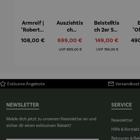
Armreif |
Ausziehtis
Beistelltis
B
"Roberta"
ch
ch 2er Set
"O
– Anna
Aluminiu
– Dalias
Fen
Regulärer Preis:
Verkaufspreis:
Verkaufspreis:
Reg
108,00 €
699,00 €
149,00 €
49
Mütz
m – Valor
Col
Regulärer Preis:
Regulärer Preis:
(1
UVP
899,00 €
UVP
199,00 €
H
Ma
Exklusive Angebote
Versandkoste
NEWSLETTER
SERVICE
Melde dich jetzt zu unserem Newsletter an und
Newsletter
sicher dir einen exklusiven Rabatt!
Hilfe & Kontakt
Retouren & Re