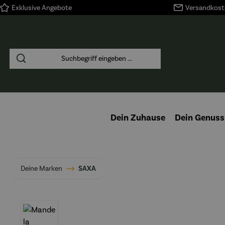
Exklusive Angebote
Versandkoste
springen
Zur Hauptnavigation springen
Dein Zuhause
Dein Genuss
Deine Marken
SAXA
Bildergalerie überspringen