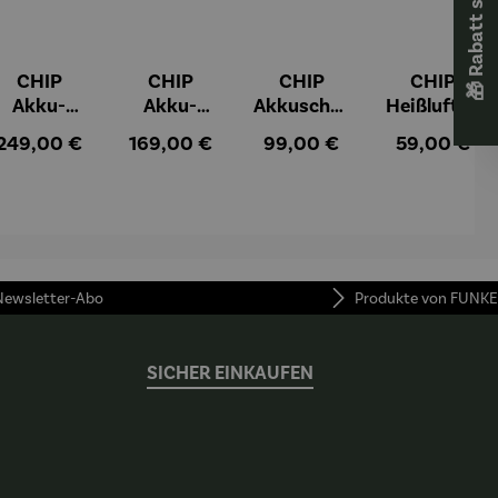
🎁 Rabatt sichern! 🎁
CHIP
CHIP
CHIP
CHIP
Akku-
Akku-
Akkuschra
Heißluftfri
Staubsau
Staubsau
uber
tteuse
:
Regulärer Preis:
Regulärer Preis:
Regulärer Preis:
Regulärer Pr
249,00 €
169,00 €
99,00 €
59,00 €
ger
ger DS02
AutoClean
 Newsletter-Abo
Produkte von FUNKE
SICHER EINKAUFEN