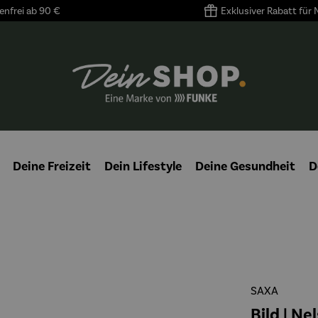
nfrei ab 90 €
Exklusiver Rabatt für
Deine Freizeit
Dein Lifestyle
Deine Gesundheit
D
SAXA
Bild | N