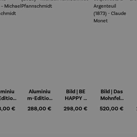
uminiu
Aluminiu
Bild | BE
Bild | Das
dition
m-Edition
HAPPY –
Mohnfeld
OVE OF
| LOVE OF
Michael
bei
ulärer Preis:
Regulärer Preis:
Regulärer Preis:
Regulärer Preis
8,00 €
288,00 €
298,00 €
520,00 €
LIFE -
MY LIFE
Pfannsch
Argenteuil
OWERS
(2025) –
midt
- Les
025) –
Michael
coquelicot
chael
Pfannsch
s à