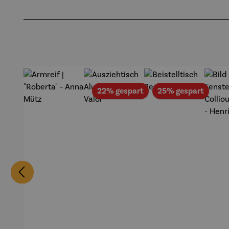
Zeche
midt
Pf
Produktgalerie überspringen
Zollverein
- SAXA
Gold
Edition
Wortmale
rei
Rabatt
Rabat
22% gespart
25% gespart