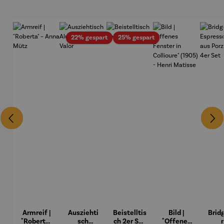
rei
Rabatt
Rabatt
22% gespart
25% gespart
Armreif |
Ausziehti
Beistelltis
Bild |
Brid
"Roberta"
sch
ch 2er Set
"Offenes