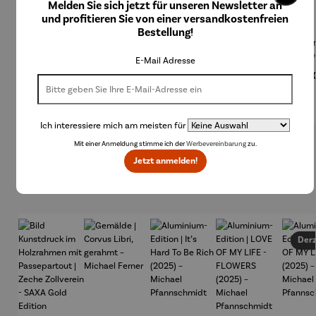
Melden Sie sich jetzt für unseren Newsletter an
und profitieren Sie von einer versandkostenfreien
Bestellung!
Funk-
Funk-
Funk-
Funk-
Fu
Pendelwa
Tischuhr
Wanduhr |
Wanduhr |
Wan
E-Mail Adresse
nduhr |
Bedruckte
Holzoptik
An
Regulärer Preis:
339,00 €
Regulärer Preis:
119,00 €
Regulärer Preis:
59,00 €
Regulärer Preis:
49,00 €
Regu
110,
Schwarz
s
Silber
Ziffernbla
tt
Ich interessiere mich am meisten für
Produktgalerie überspringen
Mit einer Anmeldung stimme ich der
Werbevereinbarung
zu.
Jetzt anmelden!
Topseller aus der Kategorie Gemälde & Bilder
Derz