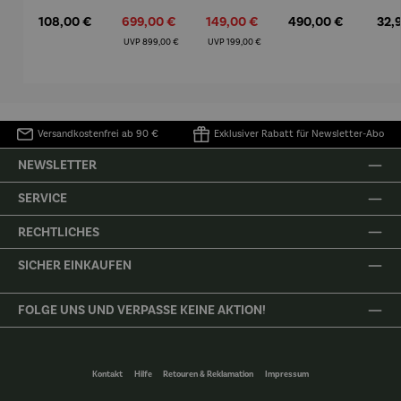
– Anna
Aluminiu
– Dalias
Fenster in
Espr
Regulärer Preis:
108,00 €
Verkaufspreis:
699,00 €
Verkaufspreis:
149,00 €
Regulärer Preis:
490,00 €
Regu
32,
Mütz
m – Valor
Collioure"
eche
(1905) -
Porze
Regulärer Preis:
Regulärer Preis:
UVP
899,00 €
UVP
199,00 €
Henri
4er
Matisse
Versandkostenfrei ab 90 €
Exklusiver Rabatt für Newsletter-Abo
NEWSLETTER
SERVICE
RECHTLICHES
SICHER EINKAUFEN
FOLGE UNS UND VERPASSE KEINE AKTION!
Kontakt
Hilfe
Retouren & Reklamation
Impressum