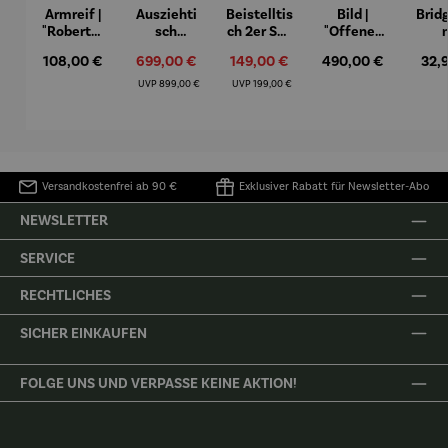
Armreif |
Ausziehti
Beistelltis
Bild |
Brid
"Roberta"
sch
ch 2er Set
"Offenes
– Anna
Aluminiu
– Dalias
Fenster in
Espr
Regulärer Preis:
Verkaufspreis:
Verkaufspreis:
Regulärer Preis:
Regu
108,00 €
699,00 €
149,00 €
490,00 €
32,
Mütz
m – Valor
Collioure"
eche
(1905) -
Porze
Regulärer Preis:
Regulärer Preis:
UVP
899,00 €
UVP
199,00 €
Henri
4er
Matisse
Versandkostenfrei ab 90 €
Exklusiver Rabatt für Newsletter-Abo
NEWSLETTER
SERVICE
RECHTLICHES
SICHER EINKAUFEN
FOLGE UNS UND VERPASSE KEINE AKTION!