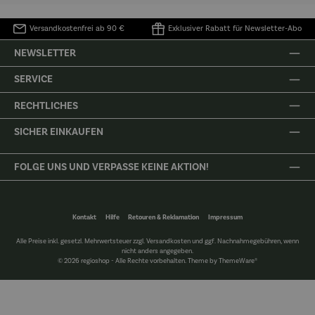
Versandkostenfrei ab 90 €
Exklusiver Rabatt für Newsletter-Abo
NEWSLETTER
SERVICE
RECHTLICHES
SICHER EINKAUFEN
FOLGE UNS UND VERPASSE KEINE AKTION!
Kontakt
Hilfe
Retouren & Reklamation
Impressum
Alle Preise inkl. gesetzl. Mehrwertsteuer zzgl.
Versandkosten
und ggf. Nachnahmegebühren, wenn
nicht anders angegeben.
© 2026 regioshop - Alle Rechte vorbehalten. Theme by
ThemeWare®