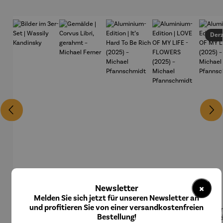
Derz
×
Newsletter
Melden Sie sich jetzt für unseren Newsletter an
und profitieren Sie von einer versandkostenfreien
Bilder im
Gemälde |
Aluminiu
Aluminiu
Alum
Durchschnittliche Bewertung von 5 von 5 Sternen
Bestellung!
3er-Set |
Corvus
m-Edition
m-Edition
m-Ed