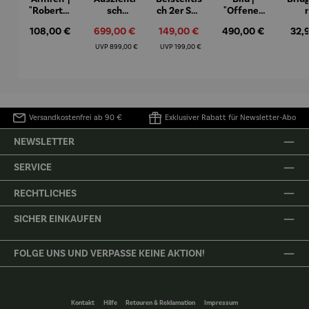
"Roberta"
sch
ch 2er Set
"Offenes
– Anna
Aluminiu
– Dalias
Fenster in
Espr
Regulärer Preis:
108,00 €
Verkaufspreis:
699,00 €
Verkaufspreis:
149,00 €
Regulärer Preis:
490,00 €
Regu
32,
Mütz
m – Valor
Collioure"
eche
(1905) -
Porze
Regulärer Preis:
Regulärer Preis:
UVP
899,00 €
UVP
199,00 €
Henri
4er
Matisse
Versandkostenfrei ab 90 €
Exklusiver Rabatt für Newsletter-Abo
NEWSLETTER
SERVICE
RECHTLICHES
SICHER EINKAUFEN
FOLGE UNS UND VERPASSE KEINE AKTION!
Kontakt
Hilfe
Retouren & Reklamation
Impressum