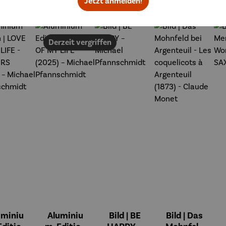
Jetzt anmelden!
Derzeit vergriffen
uminiu
Aluminiu
Bild | BE
Bild | Das