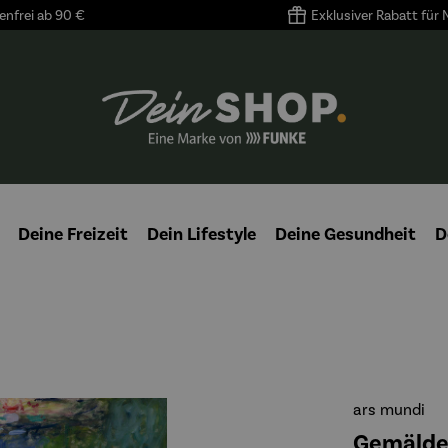
nfrei ab 90 €
Exklusiver Rabatt für
Deine Freizeit
Dein Lifestyle
Deine Gesundheit
D
ars mundi
Gemälde 