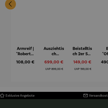
Armreif |
Ausziehtis
Beistelltis
B
"Roberta"
ch
ch 2er Set
"O
– Anna
Aluminiu
– Dalias
Fen
Regulärer Preis:
Verkaufspreis:
Verkaufspreis:
Reg
108,00 €
699,00 €
149,00 €
49
Mütz
m – Valor
Col
Regulärer Preis:
Regulärer Preis:
(1
UVP
899,00 €
UVP
199,00 €
H
Ma
Exklusive Angebote
Versandkoste