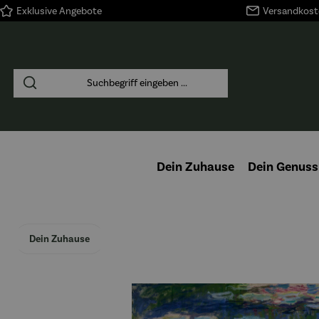
Exklusive Angebote
Versandkoste
springen
Zur Hauptnavigation springen
Dein Zuhause
Dein Genuss
Dein Zuhause
Bildergalerie überspringen