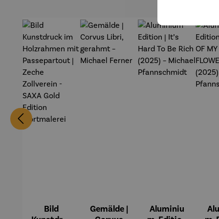
Bild
Gemälde |
Aluminiu
Al