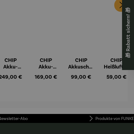
🎁 Rabatt sichern! 🎁
CHIP
CHIP
CHIP
CHIP
Akku-
Akku-
Akkuschra
Heißluftfri
Staubsau
Staubsau
uber
tteuse
:
Regulärer Preis:
Regulärer Preis:
Regulärer Preis:
Regulärer Pr
249,00 €
169,00 €
99,00 €
59,00 €
ger
ger DS02
AutoClean
 Newsletter-Abo
Produkte von FUNKE