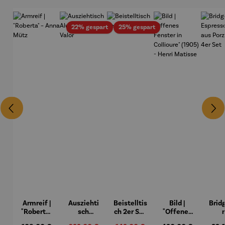
Rabatt
Rabatt
22% gespart
25% gespart
Armreif |
Ausziehti
Beistelltis
Bild |
Brid
"Roberta"
sch
ch 2er Set
"Offenes
– Anna
Aluminiu
– Dalias
Fenster in
Espr