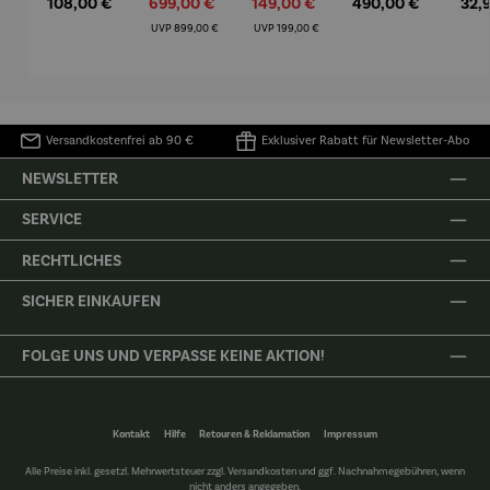
Regulärer Preis:
Verkaufspreis:
Verkaufspreis:
Regulärer Preis:
Regu
108,00 €
699,00 €
149,00 €
490,00 €
32,
Mütz
m – Valor
Collioure"
eche
(1905) -
Porze
Regulärer Preis:
Regulärer Preis:
UVP
899,00 €
UVP
199,00 €
Henri
4er
Matisse
Versandkostenfrei ab 90 €
Exklusiver Rabatt für Newsletter-Abo
NEWSLETTER
SERVICE
RECHTLICHES
SICHER EINKAUFEN
FOLGE UNS UND VERPASSE KEINE AKTION!
Kontakt
Hilfe
Retouren & Reklamation
Impressum
Alle Preise inkl. gesetzl. Mehrwertsteuer zzgl.
Versandkosten
und ggf. Nachnahmegebühren, wenn
nicht anders angegeben.