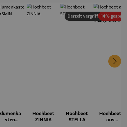
Derzeit vergriffen
14% gespart
Blumenka
Hochbeet
Hochbeet
Hochbeet
sten
ZINNIA
STELLA
aus
JASMIN
Teakholz