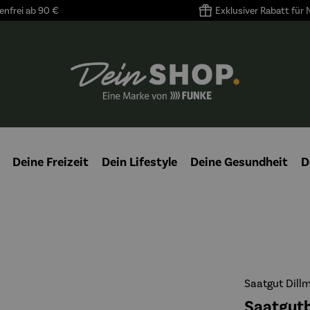
nfrei ab 90 €
Exklusiver Rabatt für
Deine Freizeit
Dein Lifestyle
Deine Gesundheit
D
Saatgut Dill
Saatgutb