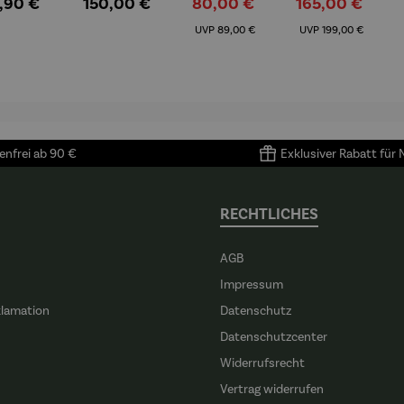
gulärer Preis:
Regulärer Preis:
Verkaufspreis:
Verkaufspreis:
,90 €
150,00 €
80,00 €
165,00 €
| Prinz
Limited
Regulärer Preis:
Regulärer Preis:
iend –
Edition
UVP
89,00 €
UVP
199,00 €
ntoine
Bialetti &
Saint-
The North
upéry
Face
nfrei ab 90 €
Exklusiver Rabatt für
RECHTLICHES
AGB
Impressum
klamation
Datenschutz
n
Datenschutzcenter
Widerrufsrecht
Vertrag widerrufen