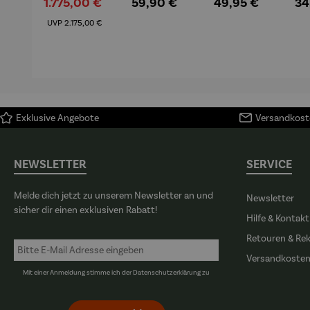
Verkaufspreis:
Regulärer Preis:
Regulärer Preis:
Re
1.775,00 €
59,90 €
49,95 €
34
et |
Edelstahl
n | Flower
n 
Regulärer Preis:
Mahagoni
–
Fairy
kn
UVP
2.175,00 €
holz –
Elbphilhar
Rainfarn
©A
Düne
monie
de 
Ex
Exklusive Angebote
Versandkoste
NEWSLETTER
SERVICE
Melde dich jetzt zu unserem Newsletter an und
Newsletter
sicher dir einen exklusiven Rabatt!
Hilfe & Kontakt
Retouren & Re
Versandkoste
Mit einer Anmeldung stimme ich der
Datenschutzerklärung
zu