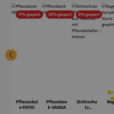
Rabatt
Rabatt
Rabatt
17% gespart
20% gespart
8% gespart
Pflanzsäul
Pflanzban
Sichtschu
Re
Durc
e PATIO
k VANDA
tz
Pflanzspal
Kom