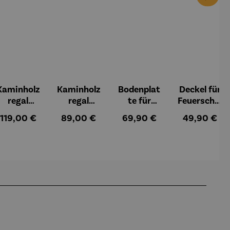
Kaminholz
Kaminholz
Bodenplat
Deckel für
regal
regal
te für
Feuerschal
Kalifornie
Missouri
Feuerkorb
e mit
:
Regulärer Preis:
Regulärer Preis:
Regulärer Preis:
Regulärer Pr
119,00 €
89,00 €
69,90 €
49,90 €
n
rund Ø 70
Rand - Ø
cm
61,5 cm