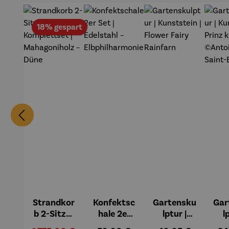
Rabatt
18% gespart
Strandkor
Konfektsc
Gartensku
Gar
b 2-Sitzer
hale 2er
lptur |
l
Kompletts
Set |
Kunststei
Kun