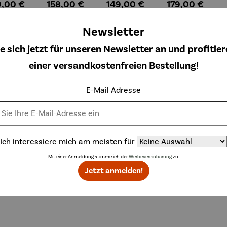
ulärer Preis:
Regulärer Preis:
Regulärer Preis:
Regulärer Preis
9,00 €
158,00 €
149,00 €
179,00 €
| Azura
et | Milo
et |
Salford
30 L
230 L
Amphore
Newsletter
aphite
graphite
240 L
grey
grey
terrakott
e sich jetzt für unseren Newsletter an und profitier
a
einer versandkostenfreien Bestellung!
Topseller aus der Kategorie Gartenzubehör
E-Mail Adresse
Derzeit vergriff
Ich interessiere mich am meisten für
Mit einer Anmeldung stimme ich der
Werbevereinbarung
zu.
Jetzt anmelden!