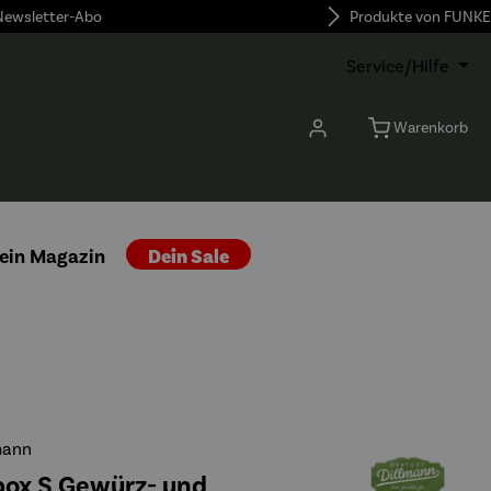
 Newsletter-Abo
Produkte von FUNKE
Service/Hilfe
Warenkorb
ein Magazin
Dein Sale
mann
ox S Gewürz- und