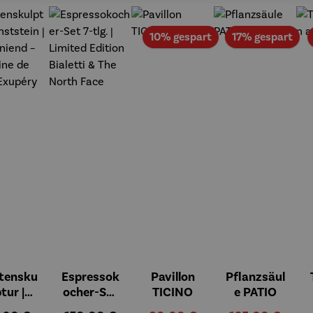
Rabatt
Rab
10% gespart
17% gespart
tensku
Espressok
Pavillon
Pflanzsäul
ptur |
ocher-Set
TICINO
e PATIO
ststei
7-tlg. |