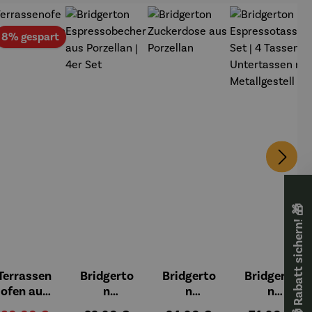
att
Rabatt
8% gespart
🎁 Rabatt sichern! 🎁
Terrassen
Bridgerto
Bridgerto
Bridgerto
ofen aus
n
n
n
Gusseisen
Espressob
Zuckerdos
Espressot