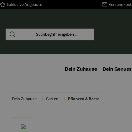
Exklusive Angebote
Versandkoste
springen
Zur Hauptnavigation springen
Dein Zuhause
Dein Genuss
Dein Zuhause
Garten
Pflanzen & Beete
Bildergalerie überspringen