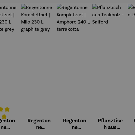
genton
Regenton
Regenton
Pflanztisc
hschnittliche Bewertung von 5 von 5 Sternen
ne
ne
ne
h aus
pletts
Kompletts
Kompletts
Teakholz –