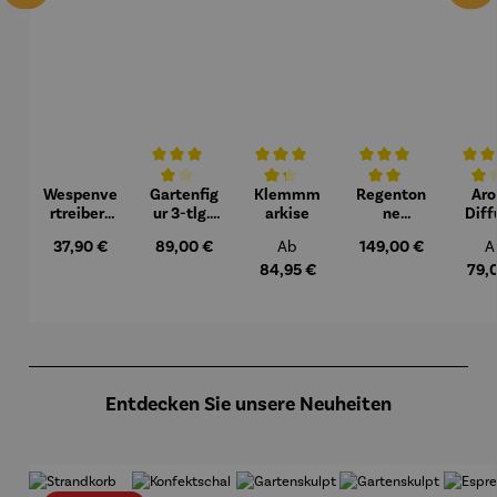
Wespenve
Gartenfig
Klemmm
Regenton
Ar
Durchschnittliche Bewertung von 4 von 5 Sternen
Durchschnittliche Bewertung von 4.3 v
Durchschnittliche Bew
Durchs
rtreiber |
ur 3-tlg. |
arkise
ne
Diff
Maxi
Blaumeis
Komplett
u
Regulärer Preis:
Regulärer Preis:
Regulärer Preis:
Regulärer Preis:
R
37,90 €
89,00 €
Ab
149,00 €
A
en
set | Azura
Late
230 L
Sop
84,95 €
79,
graphite
grey
Produktgalerie überspringen
Entdecken Sie unsere Neuheiten