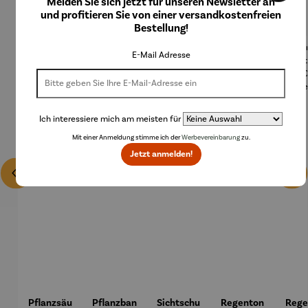
Melden Sie sich jetzt für unseren Newsletter an
und profitieren Sie von einer versandkostenfreien
Bestellung!
E-Mail Adresse
Rabatt
Rabatt
Rabatt
17% gespart
20% gespart
8% gespart
Ich interessiere mich am meisten für
Mit einer Anmeldung stimme ich der
Werbevereinbarung
zu.
Jetzt anmelden!
Pflanzsäu
Pflanzban
Sichtschu
Regenton
Rege