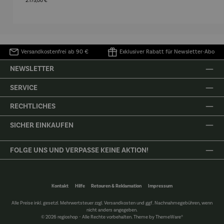
2.175,00 €
Düne
monie
de Saint-
The 
Exupéry
Fa
Versandkostenfrei ab 90 €
Exklusiver Rabatt für Newsletter-Abo
NEWSLETTER
SERVICE
RECHTLICHES
SICHER EINKAUFEN
FOLGE UNS UND VERPASSE KEINE AKTION!
Kontakt
Hilfe
Retouren & Reklamation
Impressum
Alle Preise inkl. gesetzl. Mehrwertsteuer zzgl.
Versandkosten
und ggf. Nachnahmegebühren, wenn
nicht anders angegeben.
© 2026 regioshop - Alle Rechte vorbehalten. Theme by
ThemeWare®