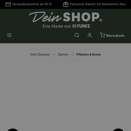
Versandkostenfrei ab 90 €
Exklusiver Rabatt für Newsletter-Abo
alt springen
Warenkorb
Dein Zuhause
Garten
Pflanzen & Beete
Bildergalerie überspringen