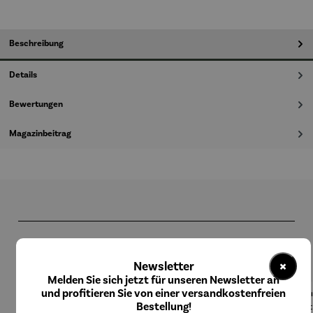
Beschreibung
Details
Bewertungen
Magazinbeitrag
Produktgalerie überspringen
Kunden kauften auch
×
Newsletter
Melden Sie sich jetzt für unseren Newsletter an
und profitieren Sie von einer versandkostenfreien
Bestellung!
Rabatt
Rabatt
Rabatt
17% gespart
20% gespart
8% gespart