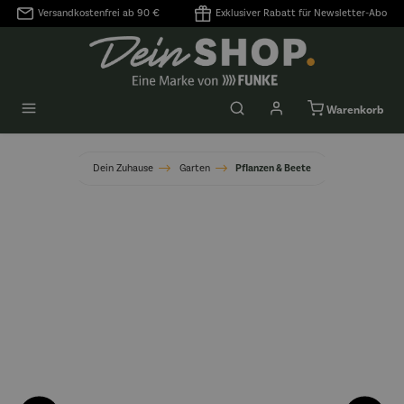
Versandkostenfrei ab 90 €
Exklusiver Rabatt für Newsletter-Abo
alt springen
Warenkorb
Dein Zuhause
Garten
Pflanzen & Beete
Bildergalerie überspringen