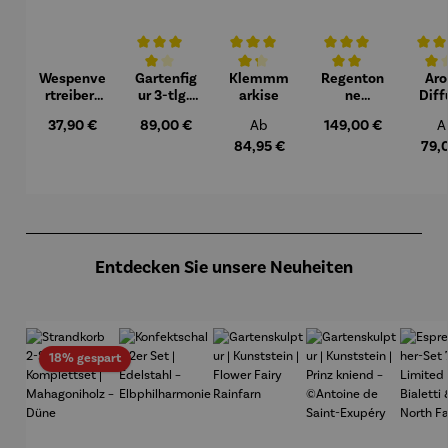
Wespenve
Gartenfig
Klemmm
Regenton
Ar
Durchschnittliche Bewertung von 4 von 5 Sternen
Durchschnittliche Bewertung von 4.3 v
Durchschnittliche Bew
Durchs
rtreiber |
ur 3-tlg. |
arkise
ne
Diff
Maxi
Blaumeis
Komplett
u
Regulärer Preis:
Regulärer Preis:
Regulärer Preis:
Regulärer Preis:
R
37,90 €
89,00 €
Ab
149,00 €
A
en
set | Azura
Late
230 L
Sop
84,95 €
79,
graphite
grey
Produktgalerie überspringen
Entdecken Sie unsere Neuheiten
Rabatt
18% gespart