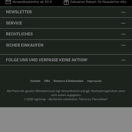
Versandkostenfrei ab 90 €
Exklusiver Rabatt für Newsletter-Abo
NEWSLETTER
SERVICE
RECHTLICHES
SICHER EINKAUFEN
FOLGE UNS UND VERPASSE KEINE AKTION!
Kontakt
Hilfe
Retouren & Reklamation
Impressum
Alle Preise inkl. gesetzl. Mehrwertsteuer zzgl.
Versandkosten
und ggf. Nachnahmegebühren, wenn
nicht anders angegeben.
© 2026 regioshop - Alle Rechte vorbehalten. Theme by
ThemeWare®